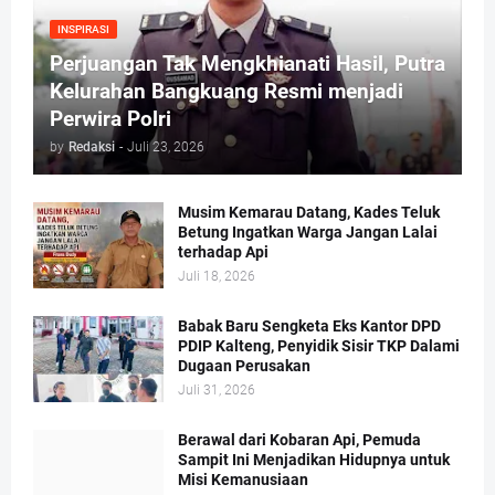
INSPIRASI
Perjuangan Tak Mengkhianati Hasil, Putra
Kelurahan Bangkuang Resmi menjadi
Perwira Polri
by
Redaksi
-
Juli 23, 2026
Musim Kemarau Datang, Kades Teluk
Betung Ingatkan Warga Jangan Lalai
terhadap Api
Juli 18, 2026
Babak Baru Sengketa Eks Kantor DPD
PDIP Kalteng, Penyidik Sisir TKP Dalami
Dugaan Perusakan
Juli 31, 2026
Berawal dari Kobaran Api, Pemuda
Sampit Ini Menjadikan Hidupnya untuk
Misi Kemanusiaan