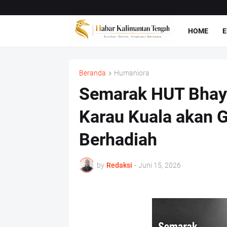
HOME
E
Beranda
Humaniora
Semarak HUT Bhaya
Karau Kuala akan 
Berhadiah
by
Redaksi
-
Juni 15, 2026