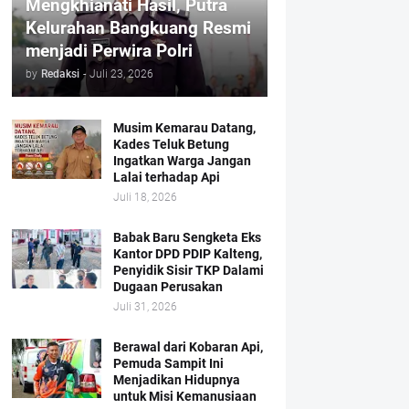
Mengkhianati Hasil, Putra
Kelurahan Bangkuang Resmi
menjadi Perwira Polri
by
Redaksi
-
Juli 23, 2026
Musim Kemarau Datang,
Kades Teluk Betung
Ingatkan Warga Jangan
Lalai terhadap Api
Juli 18, 2026
Babak Baru Sengketa Eks
Kantor DPD PDIP Kalteng,
Penyidik Sisir TKP Dalami
Dugaan Perusakan
Juli 31, 2026
Berawal dari Kobaran Api,
Pemuda Sampit Ini
Menjadikan Hidupnya
untuk Misi Kemanusiaan