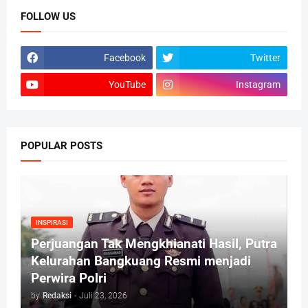
FOLLOW US
Facebook
Twitter
YouTube
Instagram
POPULAR POSTS
INSPIRASI
Perjuangan Tak Mengkhianati Hasil, Putra
Kelurahan Bangkuang Resmi menjadi
Perwira Polri
by
Redaksi
-
Juli 23, 2026