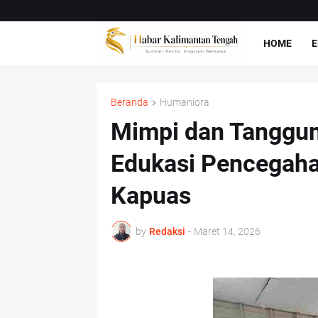
HOME
E
Beranda
Humaniora
Mimpi dan Tanggu
Edukasi Pencegahan
Kapuas
by
Redaksi
-
Maret 14, 2026