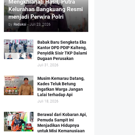
Mengkhianati Hasil, Putra
Kelurahan Bangkuang Resmi
menjadi Perwira Polri
by
Redaksi
-
Juli 23, 2026
Babak Baru Sengketa Eks
Kantor DPD PDIP Kalteng,
Penyidik Sisir TKP Dalami
Dugaan Perusakan
Juli 31, 2026
Musim Kemarau Datang,
Kades Teluk Betung
Ingatkan Warga Jangan
Lalai terhadap Api
Juli 18, 2026
Berawal dari Kobaran Api,
Pemuda Sampit Ini
Menjadikan Hidupnya
untuk Misi Kemanusiaan