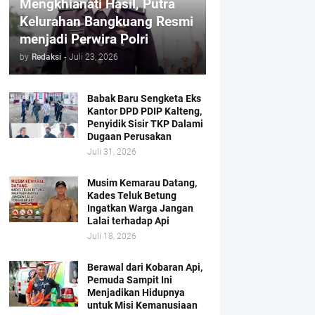
Mengkhianati Hasil, Putra
Kelurahan Bangkuang Resmi
menjadi Perwira Polri
by
Redaksi
-
Juli 23, 2026
Babak Baru Sengketa Eks
Kantor DPD PDIP Kalteng,
Penyidik Sisir TKP Dalami
Dugaan Perusakan
Juli 31, 2026
Musim Kemarau Datang,
Kades Teluk Betung
Ingatkan Warga Jangan
Lalai terhadap Api
Juli 18, 2026
Berawal dari Kobaran Api,
Pemuda Sampit Ini
Menjadikan Hidupnya
untuk Misi Kemanusiaan