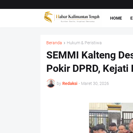
HOME
E
Beranda
Hukum & Peristiwa
SEMMI Kalteng De
Pokir DPRD, Kejati
by
Redaksi
-
Maret 30, 2026