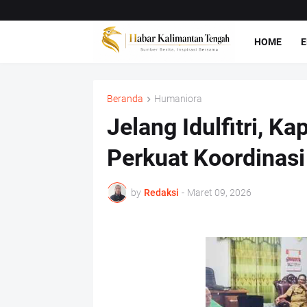
HOME
E
Beranda
Humaniora
Jelang Idulfitri, K
Perkuat Koordinas
by
Redaksi
-
Maret 09, 2026