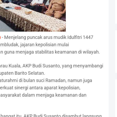
m
- Menjelang puncak arus mudik Idulfitri 1447
mbludak, jajaran kepolisian mulai
 guna menjaga stabilitas keamanan di wilayah.
arau Kuala, AKP Budi Susanto, yang menyambangi
paten Barito Selatan.
laturahmi di bulan suci Ramadan, namun juga
uat sinergi antara aparat kepolisian,
masyarakat dalam menjaga keamanan dan
hangat itu, AKP Budi Susanto disambut langsung