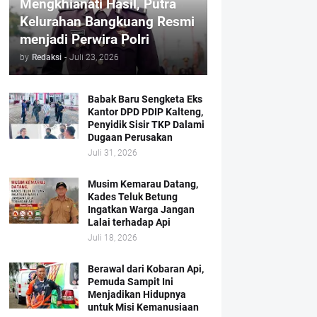
Mengkhianati Hasil, Putra
Kelurahan Bangkuang Resmi
menjadi Perwira Polri
by
Redaksi
-
Juli 23, 2026
Babak Baru Sengketa Eks
Kantor DPD PDIP Kalteng,
Penyidik Sisir TKP Dalami
Dugaan Perusakan
Juli 31, 2026
Musim Kemarau Datang,
Kades Teluk Betung
Ingatkan Warga Jangan
Lalai terhadap Api
Juli 18, 2026
Berawal dari Kobaran Api,
Pemuda Sampit Ini
Menjadikan Hidupnya
untuk Misi Kemanusiaan