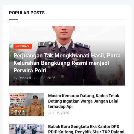
POPULAR POSTS
INSPIRASI
Perjuangan Tak Mengkhianati Hasil, Putra
Kelurahan Bangkuang Resmi menjadi
Perwira Polri
by
Redaksi
-
Juli 23, 2026
Musim Kemarau Datang, Kades Teluk
Betung Ingatkan Warga Jangan Lalai
terhadap Api
Juli 18, 2026
Babak Baru Sengketa Eks Kantor DPD
PDIP Kalteng, Penyidik Sisir TKP Dalami