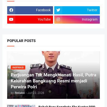
Facebook
Twitter
YouTube
Instagram
POPULAR POSTS
INSPIRASI
Perjuangan Tak Mengkhianati Hasil, Putra
Kelurahan Bangkuang Resmi menjadi
Perwira Polri
by
Redaksi
-
Juli 23, 2026
Babak Baru Sengketa Eks Kantor DPD