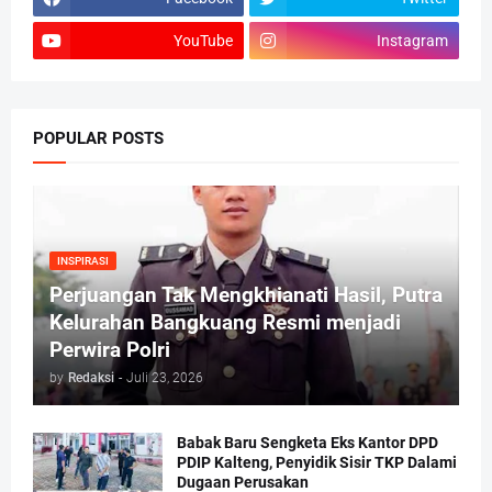
YouTube
Instagram
POPULAR POSTS
INSPIRASI
Perjuangan Tak Mengkhianati Hasil, Putra
Kelurahan Bangkuang Resmi menjadi
Perwira Polri
by
Redaksi
-
Juli 23, 2026
Babak Baru Sengketa Eks Kantor DPD
PDIP Kalteng, Penyidik Sisir TKP Dalami
Dugaan Perusakan