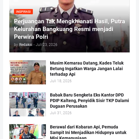
INSPIRASI
Perjuangan Tak Mengkhianati Hasil, Putra
Kelurahan Bangkuang Resmi menjadi
Perwira Polri
by
Redaksi
-
Juli 23, 2026
Musim Kemarau Datang, Kades Teluk
Betung Ingatkan Warga Jangan Lalai
terhadap Api
Juli 18, 2026
Babak Baru Sengketa Eks Kantor DPD
PDIP Kalteng, Penyidik Sisir TKP Dalami
Dugaan Perusakan
Juli 31, 2026
Berawal dari Kobaran Api, Pemuda
Sampit Ini Menjadikan Hidupnya untuk
Misi Kemanusiaan