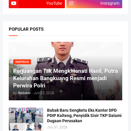
YouTube
Instagram
POPULAR POSTS
INSPIRASI
Perjuangan Tak Mengkhianati Hasil, Putra
Kelurahan Bangkuang Resmi menjadi
Perwira Polri
by
Redaksi
-
Juli 23, 2026
Babak Baru Sengketa Eks Kantor DPD
PDIP Kalteng, Penyidik Sisir TKP Dalami
Dugaan Perusakan
Juli 31, 2026