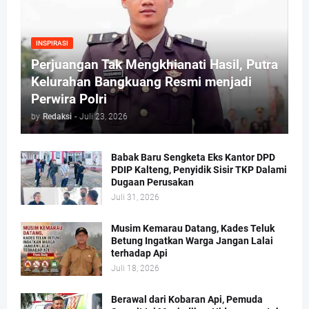
INSPIRASI
Perjuangan Tak Mengkhianati Hasil, Putra
Kelurahan Bangkuang Resmi menjadi
Perwira Polri
by
Redaksi
-
Juli 23, 2026
Babak Baru Sengketa Eks Kantor DPD
PDIP Kalteng, Penyidik Sisir TKP Dalami
Dugaan Perusakan
Juli 31, 2026
Musim Kemarau Datang, Kades Teluk
Betung Ingatkan Warga Jangan Lalai
terhadap Api
Juli 18, 2026
Berawal dari Kobaran Api, Pemuda