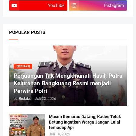
YouTube
Instagram
POPULAR POSTS
INSPIRASI
Perjuangan Tak Mengkhianati Hasil, Putra
Kelurahan Bangkuang Resmi menjadi
Perwira Polri
by
Redaksi
-
Juli 23, 2026
Musim Kemarau Datang, Kades Teluk
Betung Ingatkan Warga Jangan Lalai
terhadap Api
Juli 18, 2026