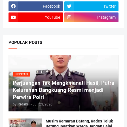
Facebook
Twitter
YouTube
Instagram
POPULAR POSTS
INSPIRASI
Perjuangan Tak Mengkhianati Hasil, Putra
Kelurahan Bangkuang Resmi menjadi
Perwira Polri
by
Redaksi
-
Juli 23, 2026
Musim Kemarau Datang, Kades Teluk
Betung Ingatkan Warga Jangan Lalai