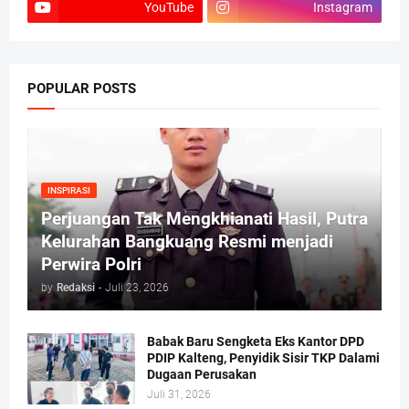
YouTube
Instagram
POPULAR POSTS
INSPIRASI
Perjuangan Tak Mengkhianati Hasil, Putra
Kelurahan Bangkuang Resmi menjadi
Perwira Polri
by
Redaksi
-
Juli 23, 2026
Babak Baru Sengketa Eks Kantor DPD
PDIP Kalteng, Penyidik Sisir TKP Dalami
Dugaan Perusakan
Juli 31, 2026