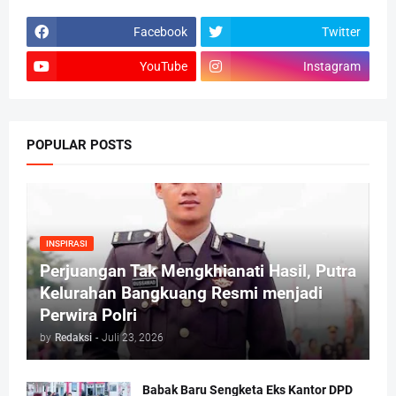
Facebook
Twitter
YouTube
Instagram
POPULAR POSTS
INSPIRASI
Perjuangan Tak Mengkhianati Hasil, Putra
Kelurahan Bangkuang Resmi menjadi
Perwira Polri
by
Redaksi
-
Juli 23, 2026
Babak Baru Sengketa Eks Kantor DPD