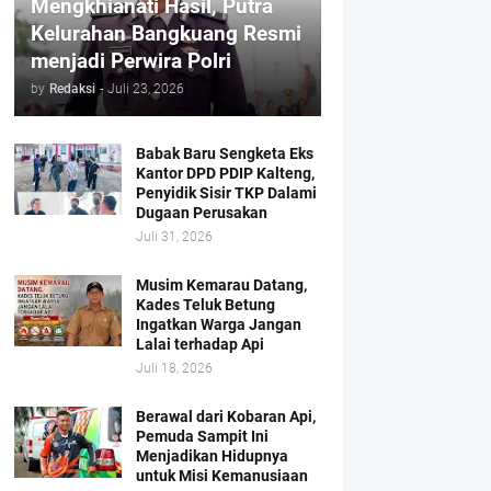
Mengkhianati Hasil, Putra
Kelurahan Bangkuang Resmi
menjadi Perwira Polri
by
Redaksi
-
Juli 23, 2026
Babak Baru Sengketa Eks
Kantor DPD PDIP Kalteng,
Penyidik Sisir TKP Dalami
Dugaan Perusakan
Juli 31, 2026
Musim Kemarau Datang,
Kades Teluk Betung
Ingatkan Warga Jangan
Lalai terhadap Api
Juli 18, 2026
Berawal dari Kobaran Api,
Pemuda Sampit Ini
Menjadikan Hidupnya
untuk Misi Kemanusiaan