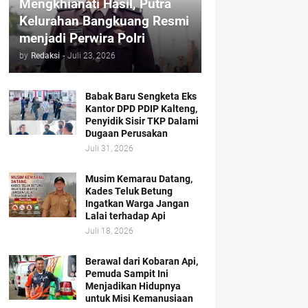
Mengkhianati Hasil, Putra
Kelurahan Bangkuang Resmi
menjadi Perwira Polri
by
Redaksi
-
Juli 23, 2026
Babak Baru Sengketa Eks
Kantor DPD PDIP Kalteng,
Penyidik Sisir TKP Dalami
Dugaan Perusakan
Juli 31, 2026
Musim Kemarau Datang,
Kades Teluk Betung
Ingatkan Warga Jangan
Lalai terhadap Api
Juli 18, 2026
Berawal dari Kobaran Api,
Pemuda Sampit Ini
Menjadikan Hidupnya
untuk Misi Kemanusiaan