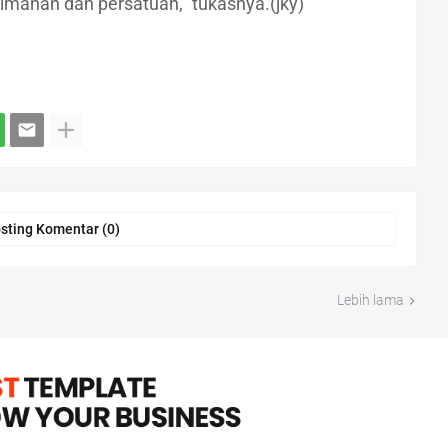
anan dan persatuan," tukasnya.(jky)
sting Komentar (0)
Lebih lama