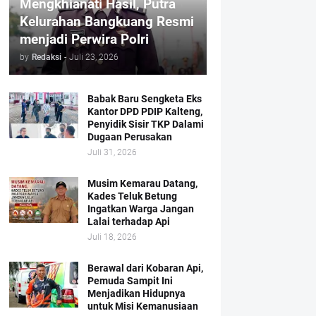
Mengkhianati Hasil, Putra
Kelurahan Bangkuang Resmi
menjadi Perwira Polri
by
Redaksi
-
Juli 23, 2026
Babak Baru Sengketa Eks
Kantor DPD PDIP Kalteng,
Penyidik Sisir TKP Dalami
Dugaan Perusakan
Juli 31, 2026
Musim Kemarau Datang,
Kades Teluk Betung
Ingatkan Warga Jangan
Lalai terhadap Api
Juli 18, 2026
Berawal dari Kobaran Api,
Pemuda Sampit Ini
Menjadikan Hidupnya
untuk Misi Kemanusiaan