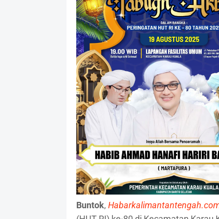
Buntok
,
Habarkalimantantengah.co
(HUT RI) ke-80 di Kecamatan Karau K