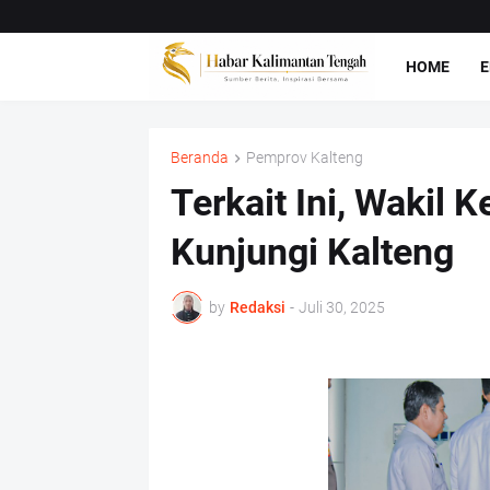
HOME
E
Beranda
Pemprov Kalteng
Terkait Ini, Wakil 
Kunjungi Kalteng
by
Redaksi
-
Juli 30, 2025