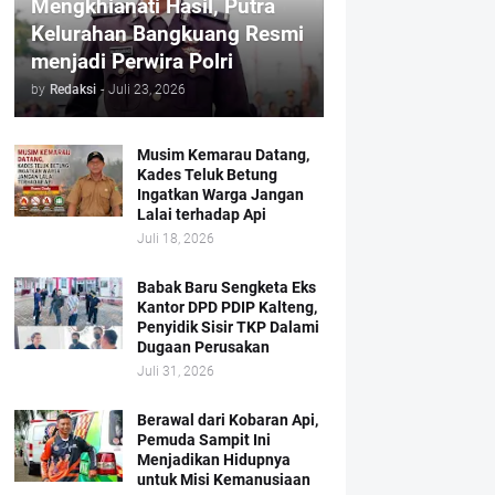
Mengkhianati Hasil, Putra
Kelurahan Bangkuang Resmi
menjadi Perwira Polri
by
Redaksi
-
Juli 23, 2026
Musim Kemarau Datang,
Kades Teluk Betung
Ingatkan Warga Jangan
Lalai terhadap Api
Juli 18, 2026
Babak Baru Sengketa Eks
Kantor DPD PDIP Kalteng,
Penyidik Sisir TKP Dalami
Dugaan Perusakan
Juli 31, 2026
Berawal dari Kobaran Api,
Pemuda Sampit Ini
Menjadikan Hidupnya
untuk Misi Kemanusiaan