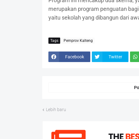
Program ini mencakup dua skema, ya
merupakan program penguatan bagi 
yaitu sekolah yang dibangun dari awa
Tags
Pemprov Kalteng
Facebook
Twitter
Po
Lebih baru