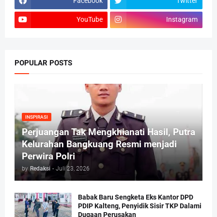
Facebook
Twitter
YouTube
Instagram
POPULAR POSTS
INSPIRASI
Perjuangan Tak Mengkhianati Hasil, Putra
Kelurahan Bangkuang Resmi menjadi
Perwira Polri
by
Redaksi
-
Juli 23, 2026
Babak Baru Sengketa Eks Kantor DPD
PDIP Kalteng, Penyidik Sisir TKP Dalami
Dugaan Perusakan