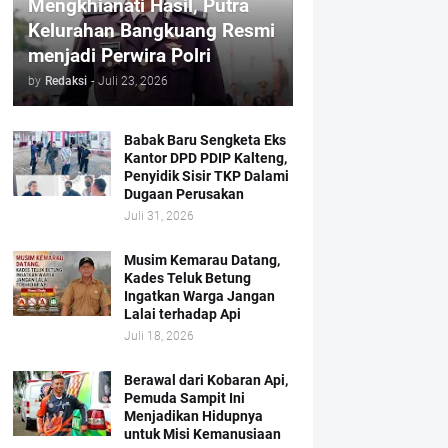
Mengkhianati Hasil, Putra
Kelurahan Bangkuang Resmi
menjadi Perwira Polri
by
Redaksi
-
Juli 23, 2026
Babak Baru Sengketa Eks
Kantor DPD PDIP Kalteng,
Penyidik Sisir TKP Dalami
Dugaan Perusakan
Juli 31, 2026
Musim Kemarau Datang,
Kades Teluk Betung
Ingatkan Warga Jangan
Lalai terhadap Api
Juli 18, 2026
Berawal dari Kobaran Api,
Pemuda Sampit Ini
Menjadikan Hidupnya
untuk Misi Kemanusiaan