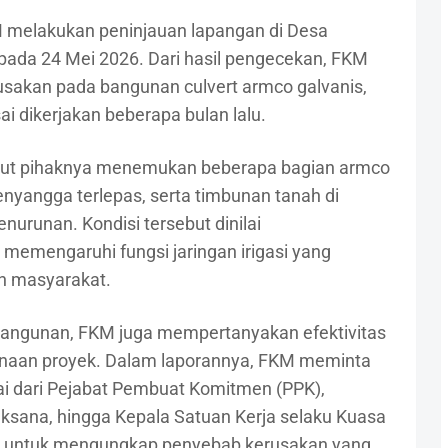
KM melakukan peninjauan lapangan di Desa
ada 24 Mei 2026. Dari hasil pengecekan, FKM
akan pada bangunan culvert armco galvanis,
i dikerjakan beberapa bulan lalu.
but pihaknya menemukan beberapa bagian armco
yangga terlepas, serta timbunan tanah di
urunan. Kondisi tersebut dinilai
memengaruhi fungsi jaringan irigasi yang
an masyarakat.
k bangunan, FKM juga mempertanyakan efektivitas
naan proyek. Dalam laporannya, FKM meminta
lai dari Pejabat Pembuat Komitmen (PPK),
aksana, hingga Kepala Satuan Kerja selaku Kuasa
a untuk mengungkap penyebab kerusakan yang