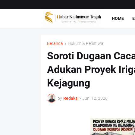
HOME
E
Beranda
Hukum & Peristiwa
Soroti Dugaan Caca
Adukan Proyek Iriga
Kejagung
by
Redaksi
-
Juni 12, 2026