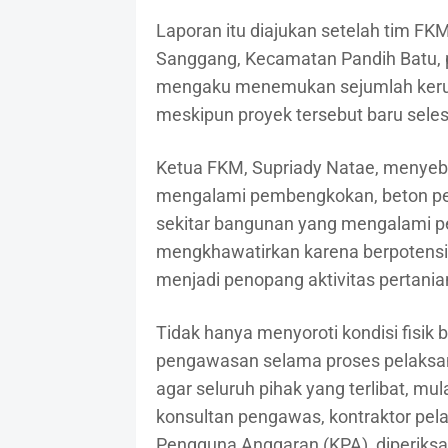
Laporan itu diajukan setelah tim F
Sanggang, Kecamatan Pandih Batu, p
mengaku menemukan sejumlah kerus
meskipun proyek tersebut baru selesa
Ketua FKM, Supriady Natae, menye
mengalami pembengkokan, beton pen
sekitar bangunan yang mengalami pen
mengkhawatirkan karena berpotensi 
menjadi penopang aktivitas pertani
Tidak hanya menyoroti kondisi fisi
pengawasan selama proses pelaksa
agar seluruh pihak yang terlibat, mu
konsultan pengawas, kontraktor pel
Pengguna Anggaran (KPA), diperiks