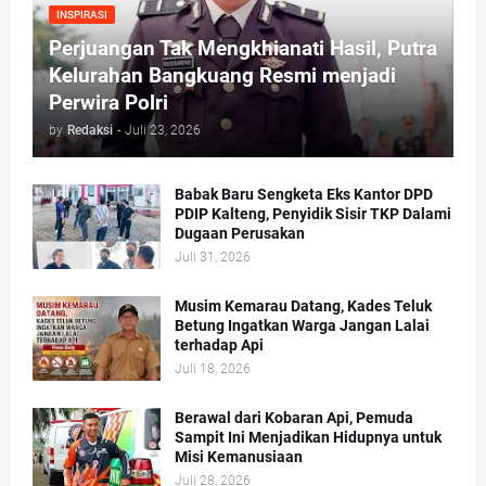
INSPIRASI
Perjuangan Tak Mengkhianati Hasil, Putra
Kelurahan Bangkuang Resmi menjadi
Perwira Polri
by
Redaksi
-
Juli 23, 2026
Babak Baru Sengketa Eks Kantor DPD
PDIP Kalteng, Penyidik Sisir TKP Dalami
Dugaan Perusakan
Juli 31, 2026
Musim Kemarau Datang, Kades Teluk
Betung Ingatkan Warga Jangan Lalai
terhadap Api
Juli 18, 2026
Berawal dari Kobaran Api, Pemuda
Sampit Ini Menjadikan Hidupnya untuk
Misi Kemanusiaan
Juli 28, 2026