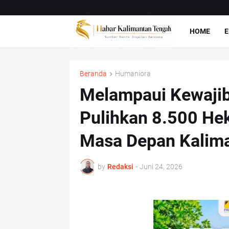
HOME
E
Beranda
Humaniora
Melampaui Kewajib
Pulihkan 8.500 He
Masa Depan Kalim
by
Redaksi
-
Juni 24, 2026