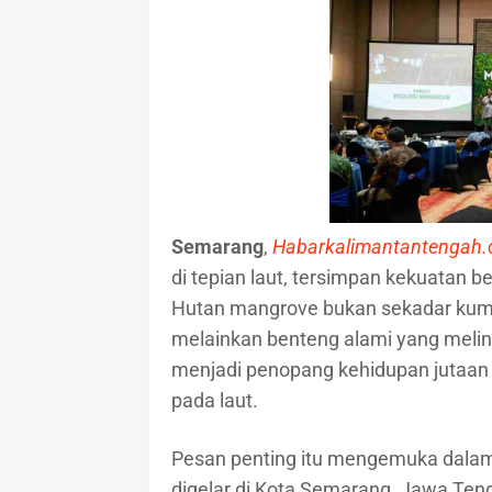
Semarang
,
Habarkalimantantengah
di tepian laut, tersimpan kekuatan be
Hutan mangrove bukan sekadar kumpu
melainkan benteng alami yang melin
menjadi penopang kehidupan jutaa
pada laut.
Pesan penting itu mengemuka dalam
digelar di Kota Semarang, Jawa Teng