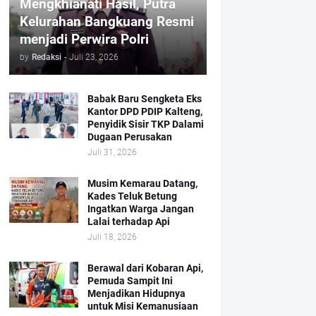
Mengkhianati Hasil, Putra
Kelurahan Bangkuang Resmi
menjadi Perwira Polri
by
Redaksi
-
Juli 23, 2026
Babak Baru Sengketa Eks
Kantor DPD PDIP Kalteng,
Penyidik Sisir TKP Dalami
Dugaan Perusakan
Juli 31, 2026
Musim Kemarau Datang,
Kades Teluk Betung
Ingatkan Warga Jangan
Lalai terhadap Api
Juli 18, 2026
Berawal dari Kobaran Api,
Pemuda Sampit Ini
Menjadikan Hidupnya
untuk Misi Kemanusiaan