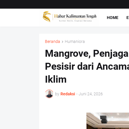
HOME
E
Beranda
Humaniora
Mangrove, Penjaga
Pesisir dari Ancam
Iklim
by
Redaksi
-
Juni 24, 2026