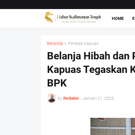
HOME
E
Beranda
Pemkab Kapuas
Belanja Hibah dan
Kapuas Tegaskan K
BPK
by
Redaksi
-
Januari 21, 2026