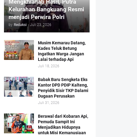
Mengkhianati Hasil, Putra
Kelurahan Bangkuang Resmi
menjadi Perwira Polri
by
Redaksi
-
Juli 23, 2026
Musim Kemarau Datang,
Kades Teluk Betung
Ingatkan Warga Jangan
Lalai terhadap Api
Juli 18, 2026
Babak Baru Sengketa Eks
Kantor DPD PDIP Kalteng,
Penyidik Sisir TKP Dalami
Dugaan Perusakan
Juli 31, 2026
Berawal dari Kobaran Api,
Pemuda Sampit Ini
Menjadikan Hidupnya
untuk Misi Kemanusiaan