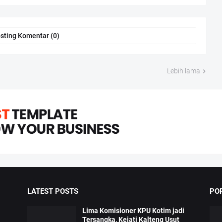
sting Komentar (0)
Lebih lama
LATEST POSTS
PO
Lima Komisioner KPU Kotim jadi
Tersangka, Kejati Kalteng Usut