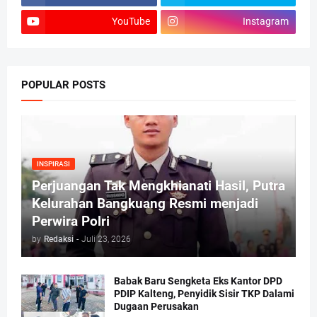
YouTube
Instagram
POPULAR POSTS
INSPIRASI
Perjuangan Tak Mengkhianati Hasil, Putra
Kelurahan Bangkuang Resmi menjadi
Perwira Polri
by
Redaksi
-
Juli 23, 2026
Babak Baru Sengketa Eks Kantor DPD
PDIP Kalteng, Penyidik Sisir TKP Dalami
Dugaan Perusakan