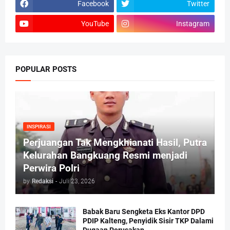
Facebook
Twitter
YouTube
Instagram
POPULAR POSTS
INSPIRASI
Perjuangan Tak Mengkhianati Hasil, Putra
Kelurahan Bangkuang Resmi menjadi
Perwira Polri
by
Redaksi
-
Juli 23, 2026
Babak Baru Sengketa Eks Kantor DPD
PDIP Kalteng, Penyidik Sisir TKP Dalami