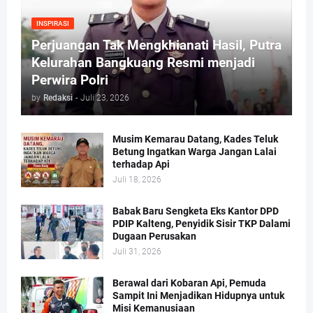
INSPIRASI
Perjuangan Tak Mengkhianati Hasil, Putra
Kelurahan Bangkuang Resmi menjadi
Perwira Polri
by
Redaksi
-
Juli 23, 2026
Musim Kemarau Datang, Kades Teluk
Betung Ingatkan Warga Jangan Lalai
terhadap Api
Juli 18, 2026
Babak Baru Sengketa Eks Kantor DPD
PDIP Kalteng, Penyidik Sisir TKP Dalami
Dugaan Perusakan
Juli 31, 2026
Berawal dari Kobaran Api, Pemuda
Sampit Ini Menjadikan Hidupnya untuk
Misi Kemanusiaan