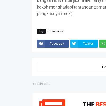
bangsa ini. Namun jika nilai-nilainya
kokoh menghadapi tantangan zaman 
pungkasnya.(red/j)
Tags
Humaniora
Facebook
Twitter
Po
Lebih baru