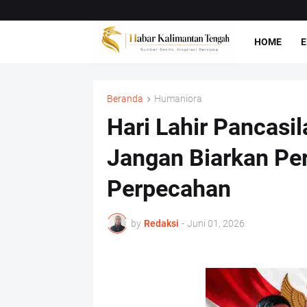
HOME
E
Beranda
Humaniora
Hari Lahir Pancasi
Jangan Biarkan Pe
Perpecahan
by
Redaksi
-
Juni 01, 2026