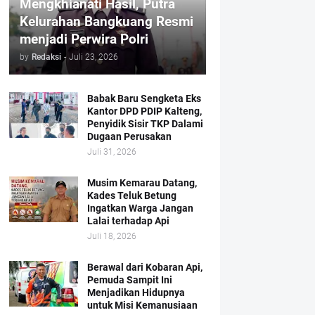
Mengkhianati Hasil, Putra
Kelurahan Bangkuang Resmi
menjadi Perwira Polri
by
Redaksi
-
Juli 23, 2026
Babak Baru Sengketa Eks
Kantor DPD PDIP Kalteng,
Penyidik Sisir TKP Dalami
Dugaan Perusakan
Juli 31, 2026
Musim Kemarau Datang,
Kades Teluk Betung
Ingatkan Warga Jangan
Lalai terhadap Api
Juli 18, 2026
Berawal dari Kobaran Api,
Pemuda Sampit Ini
Menjadikan Hidupnya
untuk Misi Kemanusiaan