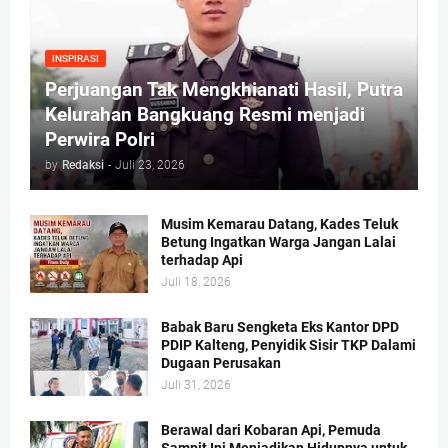
INSPIRASI
Perjuangan Tak Mengkhianati Hasil, Putra
Kelurahan Bangkuang Resmi menjadi
Perwira Polri
by
Redaksi
-
Juli 23, 2026
Musim Kemarau Datang, Kades Teluk
Betung Ingatkan Warga Jangan Lalai
terhadap Api
Juli 18, 2026
Babak Baru Sengketa Eks Kantor DPD
PDIP Kalteng, Penyidik Sisir TKP Dalami
Dugaan Perusakan
Juli 31, 2026
Berawal dari Kobaran Api, Pemuda