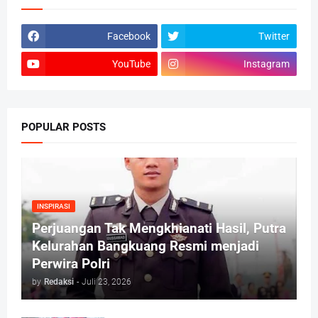
Facebook
Twitter
YouTube
Instagram
POPULAR POSTS
INSPIRASI
Perjuangan Tak Mengkhianati Hasil, Putra
Kelurahan Bangkuang Resmi menjadi
Perwira Polri
by
Redaksi
-
Juli 23, 2026